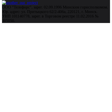
ООО "Телефорс", зарег. 02.09.1996 Минским горисполкомом.
Юр. адрес: ул. Притыцкого 62/2-406а, 220121, г. Минск.
УНП 101140778, зарег. в Торговом реестре 11.02.2016 №
305050.