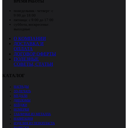
ВРЕМЯ РАБОТЫ
понедельник - четверг:
с
9:00 до 18:00
пятница:
с 9:00 до 17:00
суббота, воскресенье:
выходные
О КОМПАНИИ
ДОСТАВКА И
ОПЛАТА
ДОГОВОР ОФЕРТЫ
ПОЛЕЗНЫЕ
СОВЕТЫ, СТАТЬИ
КАТАЛОГ
НАГРАДЫ
3D-ПЕЧАТЬ
МЕДАЛИ
ДИПЛОМЫ
БЕЙДЖИ
НОМЕРКИ
ТАБЛИЧКИ ИЗ МЕТАЛЛА
НАВИГАЦИЯ
ИЗДЕЛИЯ ИЗ ПЕНОПЛАСТА
ВЫВЕСКИ