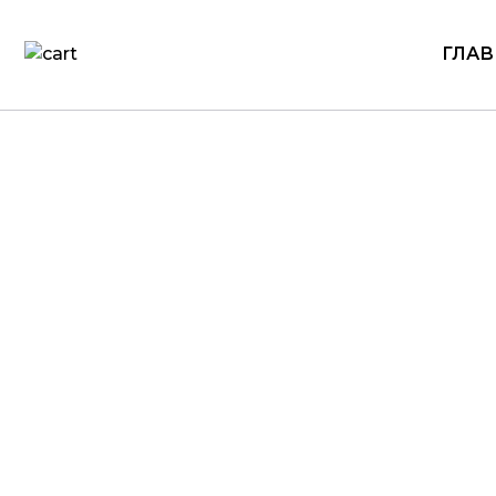
ГЛАВ
Награды
3D-печа