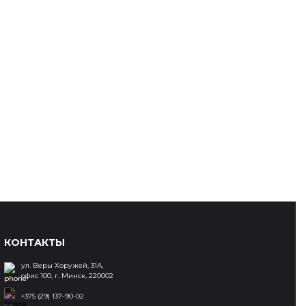
оборудование
Изделия из пенопласта
КОНТАКТЫ
ул. Веры Хоружей, 31А,
офис 100, г. Минск, 220002
+375 (29) 137-90-02