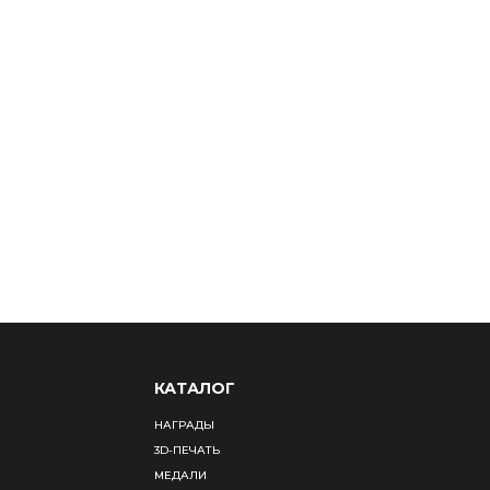
талла
Навигация
Вывески
Торговое 
КАТАЛОГ
НАГРАДЫ
3D-ПЕЧАТЬ
МЕДАЛИ