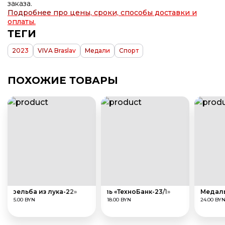
заказа.
Подробнее про цены, сроки, способы доставки и
оплаты.
ТЕГИ
2023
VIVA Braslav
Медали
Спорт
ПОХОЖИЕ ТОВАРЫ
 «Стрельба из лука-22»
Медаль «ТехноБанк-23/1»
Медаль
5.00 BYN
18.00 BYN
24.00 BY