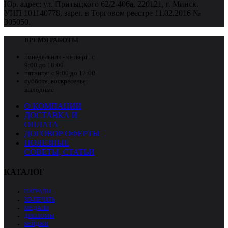
Юр. адрес: ул. Притыцкого 62/2-406а, 220121, г. Минск.
УНП 101140778, зарег. в Торговом реестре 11.02.2016 №
305050.
ВРЕМЯ РАБОТЫ
понедельник - четверг:
с
9:00 до 18:00
пятница:
с 9:00 до 17:00
суббота, воскресенье:
выходные
О КОМПАНИИ
ДОСТАВКА И
ОПЛАТА
ДОГОВОР ОФЕРТЫ
ПОЛЕЗНЫЕ
СОВЕТЫ, СТАТЬИ
КАТАЛОГ
НАГРАДЫ
3D-ПЕЧАТЬ
МЕДАЛИ
ДИПЛОМЫ
БЕЙДЖИ