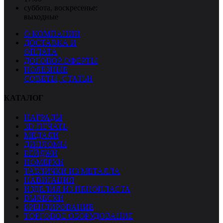
суббота, воскресенье:
выходные
О КОМПАНИИ
ДОСТАВКА И
исталайт «МинскОблГаз-23»
ОПЛАТА
600.00 BYN
ДОГОВОР ОФЕРТЫ
ПОЛЕЗНЫЕ
СОВЕТЫ, СТАТЬИ
КАТАЛОГ
НАГРАДЫ
3D-ПЕЧАТЬ
МЕДАЛИ
ДИПЛОМЫ
БЕЙДЖИ
НОМЕРКИ
атуэтка «BMW-23»
ТАБЛИЧКИ ИЗ МЕТАЛЛА
185.00 BYN
НАВИГАЦИЯ
ИЗДЕЛИЯ ИЗ ПЕНОПЛАСТА
ВЫВЕСКИ
БРЕНДИРОВАНИЕ
ТОРГОВОЕ ОБОРУДОВАНИЕ