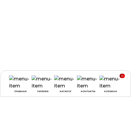
0
ГЛАВНАЯ
ГАЛЕРЕЯ
КАТАЛОГ
КОНТАКТЫ
КОРЗИНА
ВРЕМЯ РАБОТЫ
О КОМПАНИИ
ДОСТАВКА И ОПЛАТА
понедельник -
ДОГОВОР ОФЕРТЫ
четверг:
с 9:00 до
18:00
ПОЛЕЗНЫЕ СОВЕТЫ,
СТАТЬИ