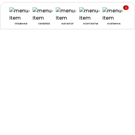
0
ГЛАВНАЯ
ГАЛЕРЕЯ
КАТАЛОГ
КОНТАКТЫ
КОРЗИНА
ВРЕМЯ РАБОТЫ
О КОМПАНИИ
ДОСТАВКА И ОПЛАТА
понедельник -
ДОГОВОР ОФЕРТЫ
четверг:
с 9:00 до
18:00
ПОЛЕЗНЫЕ СОВЕТЫ,
СТАТЬИ
пятница:
с 9:00 до
17:00
суббота, воскресенье:
выходные
КАТАЛОГ
КОНТАКТЫ
НАГРАДЫ
ул. Веры Хоружей, 31А,
офис 100, г. Минск, 220002
3D-ПЕЧАТЬ
+375 (29) 137-90-02
МЕДАЛИ
+375 (29) 797-90-30
ДИПЛОМЫ
+375 (17) 307-90-02