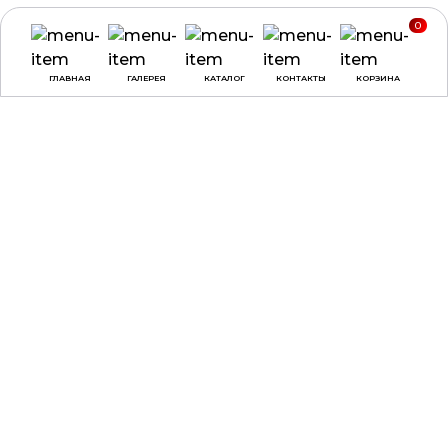
0
ГЛАВНАЯ
ГАЛЕРЕЯ
КАТАЛОГ
КОНТАКТЫ
КОРЗИНА
ВРЕМЯ РАБОТЫ
О КОМПАНИИ
ДОСТАВКА И ОПЛАТА
понедельник -
ДОГОВОР ОФЕРТЫ
четверг:
с 9:00 до
18:00
ПОЛЕЗНЫЕ СОВЕТЫ,
СТАТЬИ
пятница:
с 9:00 до
17:00
суббота, воскресенье:
выходные
КАТАЛОГ
КОНТАКТЫ
НАГРАДЫ
ул. Веры Хоружей, 31А,
офис 100, г. Минск, 220002
3D-ПЕЧАТЬ
МЕДАЛИ
+375 (29) 137-90-02
ДИПЛОМЫ
+375 (29) 797-90-30