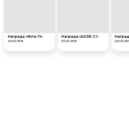
Награда «Яхта-19»
Награда «AGSR-23»
Наград
210.00 BYN
312.00 BYN
520.00 B