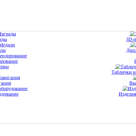
ады
3D-п
али
Дип
ирование
Таблички и
гация
Вы
удование
Изделия