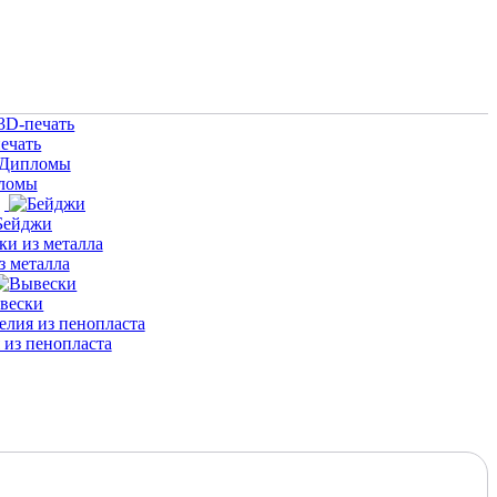
ечать
ломы
Бейджи
з металла
вески
 из пенопласта