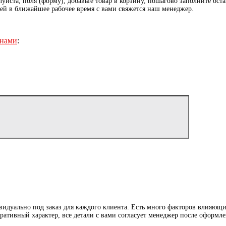
луйста, поля (форму), добавьте товар в корзину, пошагово заполните ос
лей в ближайшее рабочее время с вами свяжется наш менеджер.
 нами
:
уально под заказ для каждого клиента. Есть много факторов влияющих 
ативный характер, все детали с вами согласует менеджер после оформле