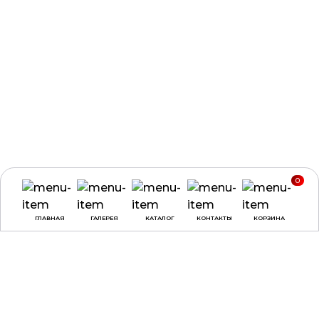
0
ГЛАВНАЯ
ГАЛЕРЕЯ
КАТАЛОГ
КОНТАКТЫ
КОРЗИНА
ВРЕМЯ РАБОТЫ
О КОМПАНИИ
ДОСТАВКА И ОПЛАТА
понедельник -
ДОГОВОР ОФЕРТЫ
четверг:
с 9:00 до
18:00
ПОЛЕЗНЫЕ СОВЕТЫ,
СТАТЬИ