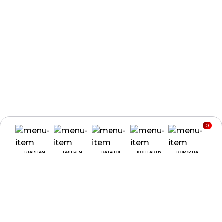
0
ГЛАВНАЯ
ГАЛЕРЕЯ
КАТАЛОГ
КОНТАКТЫ
КОРЗИНА
ВРЕМЯ РАБОТЫ
О КОМПАНИИ
ДОСТАВКА И ОПЛАТА
понедельник -
ДОГОВОР ОФЕРТЫ
четверг:
с 9:00 до
18:00
ПОЛЕЗНЫЕ СОВЕТЫ,
СТАТЬИ