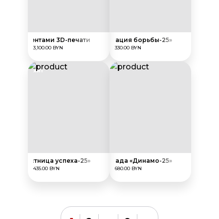
ок с элементами 3D-печати
Награда «Белорусская федерация борьбы-25»
3,100.00 BYN
330.00 BYN
ХИТ
рада «Лестница успеха-25»
Награда «Динамо-25»
435.00 BYN
680.00 BYN