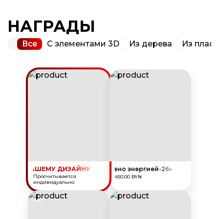
НАГРАДЫ
Все
С элементами 3D
Из дерева
Из пласт
АДЫ ПО ВАШЕМУ ДИЗАЙНУ
Награда «Заряжено энергией-26»
Просчитывается
450.00 BYN
индивидуально
ХИТ