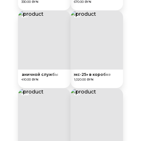
330.00 BYN
670.00 BYN
ХИТ
ХИТ
а для пограничной службы
Награда «МастерФлекс-25» в коробке
410.00 BYN
1,020.00 BYN
NEW
ХИТ