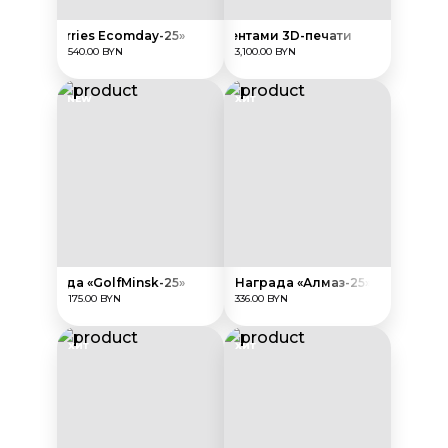
а «Wildberries Ecomday-25»
Кубок с элементами 3D-печати
540.00 BYN
3,100.00 BYN
NEW
ХИТ
Награда «GolfMinsk-25»
Награда «Алмаз-25»
175.00 BYN
336.00 BYN
ХИТ
ХИТ