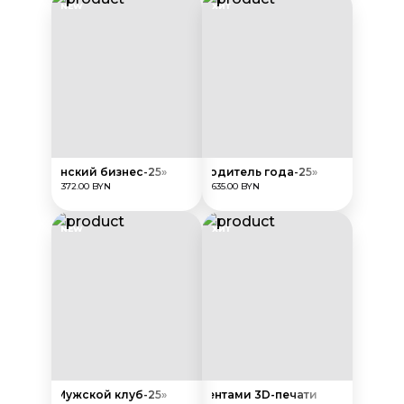
NEW
ХИТ
Лучший женский бизнес-25»
Награда из бетона «Путеводитель года-25»
372.00 BYN
635.00 BYN
NEW
ХИТ
усбанка «Мужской клуб-25»
Награда с элементами 3D-печати