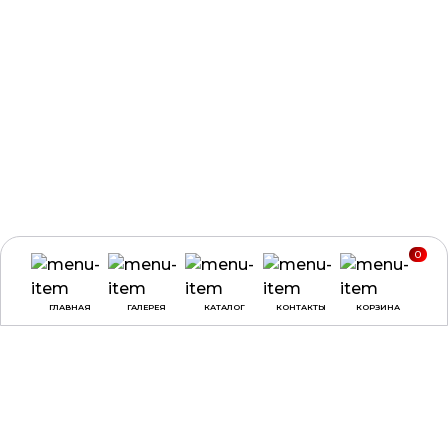
0
ГЛАВНАЯ
ГАЛЕРЕЯ
КАТАЛОГ
КОНТАКТЫ
КОРЗИНА
ВРЕМЯ РАБОТЫ
О КОМПАНИИ
ДОСТАВКА И ОПЛАТА
понедельник -
ДОГОВОР ОФЕРТЫ
четверг:
с 9:00 до
18:00
ПОЛЕЗНЫЕ СОВЕТЫ,
СТАТЬИ