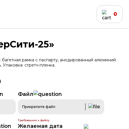
0
ерСити-25»
: багетная рамка с паспарту, анодированный алюминий.
 Упаковка: стретч-пленка.
NEW
ХИТ
Файл
дирование
Бейджи
Прикрепите файл
Требования к файлу
Желаемая дата