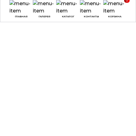
0
ГЛАВНАЯ
ГАЛЕРЕЯ
КАТАЛОГ
КОНТАКТЫ
КОРЗИНА
ВРЕМЯ РАБОТЫ
О КОМПАНИИ
ДОСТАВКА И ОПЛАТА
понедельник -
ДОГОВОР ОФЕРТЫ
четверг:
с 9:00 до
18:00
ПОЛЕЗНЫЕ СОВЕТЫ,
СТАТЬИ
пятница:
с 9:00 до
17:00
суббота, воскресенье:
выходные
КАТАЛОГ
КОНТАКТЫ
НАГРАДЫ
ул. Веры Хоружей, 31А,
офис 100, г. Минск, 220002
3D-ПЕЧАТЬ
МЕДАЛИ
+375 (29) 137-90-02
ДИПЛОМЫ
+375 (29) 797-90-30
БЕЙДЖИ
+375 (17) 307-90-02