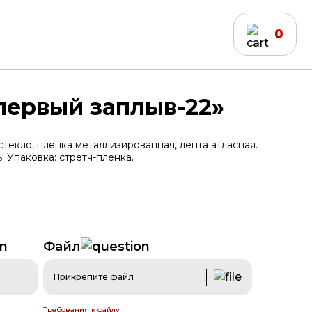
0
первый заплыв-22»
стекло, пленка металлизированная, лента атласная.
 Упаковка: стретч-пленка.
дирование
Бейджи
Файл
Прикрепите файл
Требования к файлу