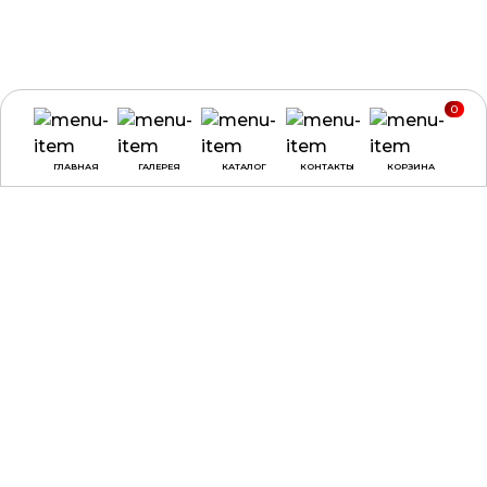
0
ГЛАВНАЯ
ГАЛЕРЕЯ
КАТАЛОГ
КОНТАКТЫ
КОРЗИНА
ВРЕМЯ РАБОТЫ
О КОМПАНИИ
ДОСТАВКА И ОПЛАТА
понедельник -
ДОГОВОР ОФЕРТЫ
четверг:
с 9:00 до
18:00
ПОЛЕЗНЫЕ СОВЕТЫ,
СТАТЬИ
пятница:
с 9:00 до
17:00
суббота, воскресенье:
выходные
КАТАЛОГ
КОНТАКТЫ
НАГРАДЫ
ул. Веры Хоружей, 31А,