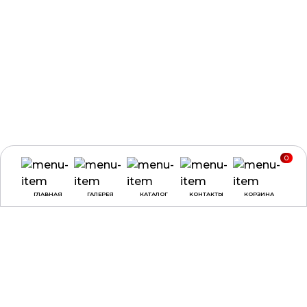
0
ГЛАВНАЯ
ГАЛЕРЕЯ
КАТАЛОГ
КОНТАКТЫ
КОРЗИНА
ВРЕМЯ РАБОТЫ
О КОМПАНИИ
ДОСТАВКА И ОПЛАТА
понедельник -
ДОГОВОР ОФЕРТЫ
четверг:
с 9:00 до
18:00
ПОЛЕЗНЫЕ СОВЕТЫ,
СТАТЬИ
пятница:
с 9:00 до
17:00