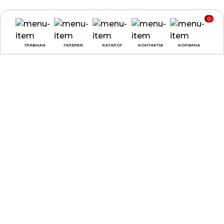
0
ГЛАВНАЯ
ГАЛЕРЕЯ
КАТАЛОГ
КОНТАКТЫ
КОРЗИНА
ВРЕМЯ РАБОТЫ
О КОМПАНИИ
ДОСТАВКА И ОПЛАТА
понедельник -
ДОГОВОР ОФЕРТЫ
четверг:
с 9:00 до
18:00
ПОЛЕЗНЫЕ СОВЕТЫ,
СТАТЬИ
пятница:
с 9:00 до
17:00
суббота, воскресенье:
выходные
КАТАЛОГ
КОНТАКТЫ
НАГРАДЫ
ул. Веры Хоружей, 31А,
офис 100, г. Минск, 220002
3D-ПЕЧАТЬ
МЕДАЛИ
+375 (29) 137-90-02
ДИПЛОМЫ
+375 (29) 797-90-30