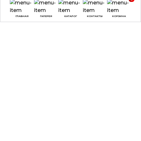
ГЛАВНАЯ
ГАЛЕРЕЯ
КАТАЛОГ
КОНТАКТЫ
КОРЗИНА
ВРЕМЯ РАБОТЫ
О КОМПАНИИ
ДОСТАВКА И ОПЛАТА
понедельник -
ДОГОВОР ОФЕРТЫ
четверг:
с 9:00 до
18:00
ПОЛЕЗНЫЕ СОВЕТЫ,
СТАТЬИ
пятница:
с 9:00 до
17:00
суббота, воскресенье:
выходные
КАТАЛОГ
КОНТАКТЫ
НАГРАДЫ
ул. Веры Хоружей, 31А,
офис 100, г. Минск, 220002
3D-ПЕЧАТЬ
МЕДАЛИ
+375 (29) 137-90-02
ДИПЛОМЫ
+375 (29) 797-90-30
БЕЙДЖИ
+375 (17) 307-90-02