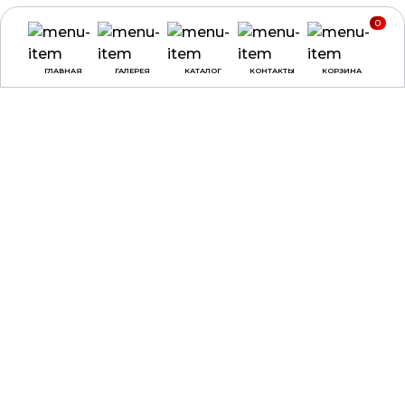
0
ГЛАВНАЯ
ГАЛЕРЕЯ
КАТАЛОГ
КОНТАКТЫ
КОРЗИНА
ВРЕМЯ РАБОТЫ
О КОМПАНИИ
ДОСТАВКА И ОПЛАТА
понедельник -
ДОГОВОР ОФЕРТЫ
четверг:
с 9:00 до
18:00
ПОЛЕЗНЫЕ СОВЕТЫ,
СТАТЬИ
пятница:
с 9:00 до
17:00
суббота, воскресенье:
выходные
КАТАЛОГ
КОНТАКТЫ
НАГРАДЫ
ул. Веры Хоружей, 31А,
офис 100, г. Минск, 220002
3D-ПЕЧАТЬ
+375 (29) 137-90-02
МЕДАЛИ
+375 (29) 797-90-30
ДИПЛОМЫ
+375 (17) 307-90-02