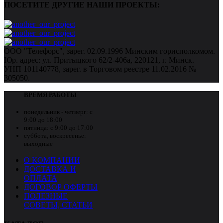
ПОСЕТИТЕ ДРУГИЕ НАШИ ПРОЕКТЫ:
ООО "Телефорс", зарег. 02.09.1996 Минским горисполкомом.
Юр. адрес: ул. Притыцкого 62/2-406а, 220121, г. Минск.
УНП 101140778, зарег. в Торговом реестре 11.02.2016 №
305050.
ВРЕМЯ РАБОТЫ
понедельник - четверг:
с
9:00 до 18:00
пятница:
с 9:00 до 17:00
суббота, воскресенье:
выходные
О КОМПАНИИ
ДОСТАВКА И
ОПЛАТА
ДОГОВОР ОФЕРТЫ
ПОЛЕЗНЫЕ
СОВЕТЫ, СТАТЬИ