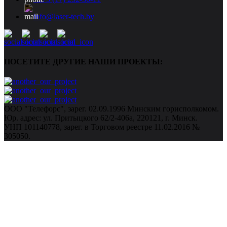
info@laser-tech.by
ПОСЕТИТЕ ДРУГИЕ НАШИ ПРОЕКТЫ:
ООО "Телефорс", зарег. 02.09.1996 Минским горисполкомом.
Юр. адрес: ул. Притыцкого 62/2-406а, 220121, г. Минск.
УНП 101140778, зарег. в Торговом реестре 11.02.2016 №
305050.